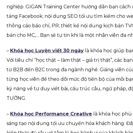
nghiệp. GIGAN Training Center hướng dẫn bạn cách 
tảng Facebook; nội dung SEO tối ưu tìm kiếm cho we
thông cáo báo chí, PR; thiết kế nội dung kịch bản TVC
bản cho MC,… Bạn sẽ tự tin khi là một nhân viên đa nh
–
Khóa học Luyện viết 30 ngày
là khóa học giúp bạ
Với tiêu chí “học thật – làm thật – giá trị thật”, các 
từ B2B đến B2C trong đa ngành nghề. Giảng viên của G
từng học viên để theo dõi mức độ tiến bộ của mỗi bạn.
kỹ năng về tư duy viết bài, cấu trúc câu, ngữ pháp, đ
TƯỞNG.
–
Khóa học Performance Creative
là khóa học phù 
sáng tạo nội dung tối ưu chuyển hóa khách hàng. Đây
kiến thức đủ sâu về tâm lý học hành vi của khách hàn