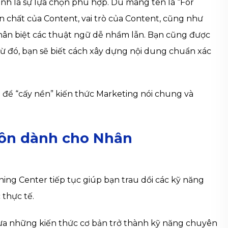
nh là sự lựa chọn phù hợp. Dù mang tên là “For
 chất của Content, vai trò của Content, cũng như
phân biệt các thuật ngữ dễ nhầm lẫn. Bạn cũng được
Từ đó, bạn sẽ biết cách xây dựng nội dung chuẩn xác
n để “cấy nền” kiến thức Marketing nói chung và
môn dành cho Nhân
ing Center tiếp tục giúp bạn trau dồi các kỹ năng
 thực tế.
 đưa những kiến thức cơ bản trở thành kỹ năng chuyên