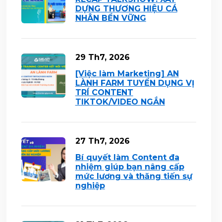
DỰNG THƯƠNG HIỆU CÁ
NHÂN BỀN VỮNG
29 Th7, 2026
[Việc làm Marketing] AN
LÀNH FARM TUYỂN DỤNG VỊ
TRÍ CONTENT
TIKTOK/VIDEO NGẮN
27 Th7, 2026
Bí quyết làm Content đa
nhiệm giúp bạn nâng cấp
mức lương và thăng tiến sự
nghiệp