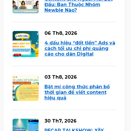
Đầu: Bạn Thuộc Nhóm
Newbie Nào?
06 Th8, 2026
4 dấu hiệu “đốt tiền” Ads và
cách tối ưu chi phí quảng
cáo cho dân Digital
03 Th8, 2026
Bật mí công thức phân bổ
thời gian để viết content
hiệu quả
30 Th7, 2026
RECAP TALKSHOW: XÂY