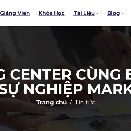
Giảng Viên
Khóa Học
Tài Liệu
Blog
G CENTER CÙNG
 SỰ NGHIỆP MAR
Trang chủ
Tin tức