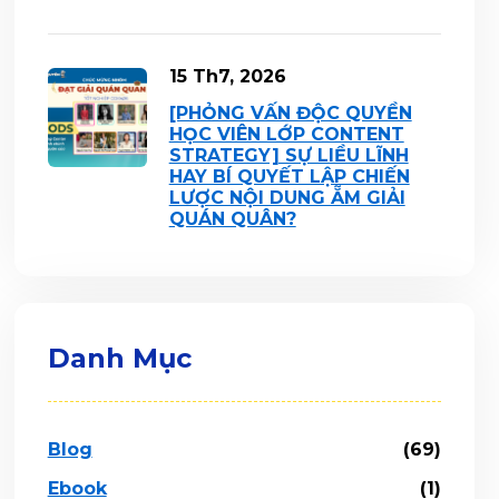
15 Th7, 2026
[PHỎNG VẤN ĐỘC QUYỀN
HỌC VIÊN LỚP CONTENT
STRATEGY] SỰ LIỀU LĨNH
HAY BÍ QUYẾT LẬP CHIẾN
LƯỢC NỘI DUNG ẴM GIẢI
QUÁN QUÂN?
Danh Mục
Blog
(69)
Ebook
(1)