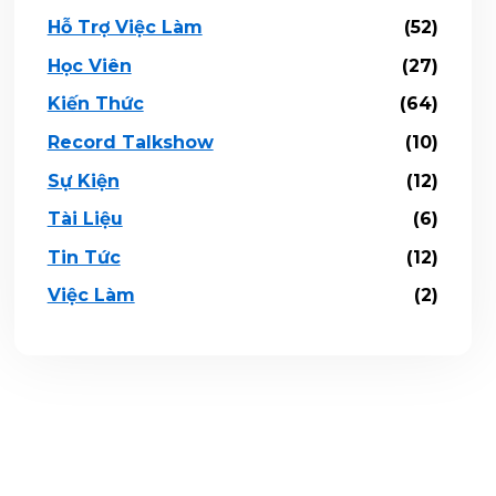
Hỗ Trợ Việc Làm
(52)
Học Viên
(27)
Kiến Thức
(64)
Record Talkshow
(10)
Sự Kiện
(12)
Tài Liệu
(6)
Tin Tức
(12)
Việc Làm
(2)