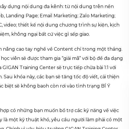
xây dựng nội dung đa kênh: từ nội dung trên nền
b, Landing Page; Email Marketing; Zalo Marketing;
, video; thiết kế nội dung chương trình sự kiện, kịch
iệm, không ngại bất cứ việc gì sếp giao.
n nâng cao tay nghề về Content chỉ trong một tháng.
bạn học viên sẽ được tham gia “giải mã” với bộ đề đa dạng
IGAN Training Center sẽ trực tiếp chữa bài 1:1 với
 Sau khóa này, các bạn sẽ tăng tốc độ viết, cải thiện
ặc biệt sẽ không baoh còn rơi vào tình trạng BÍ Ý
hợp có những bạn muốn bổ trợ các kỹ năng về việc
 là một kỹ thuật khó, yêu cầu người làm phải có một
g. Chính vì vậy, hiệu trưởng GIGAN Training Center –