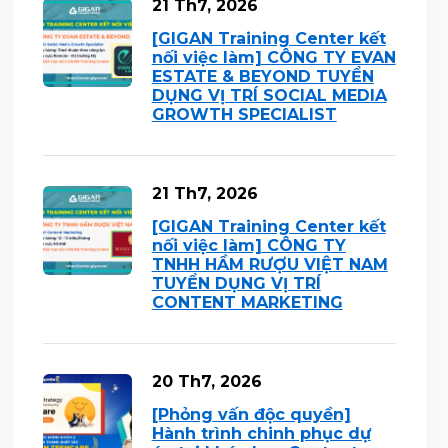
21 Th7, 2026
[GIGAN Training Center kết
nối việc làm] CÔNG TY EVAN
ESTATE & BEYOND TUYỂN
DỤNG VỊ TRÍ SOCIAL MEDIA
GROWTH SPECIALIST
21 Th7, 2026
[GIGAN Training Center kết
nối việc làm] CÔNG TY
TNHH HẦM RƯỢU VIỆT NAM
TUYỂN DỤNG VỊ TRÍ
CONTENT MARKETING
20 Th7, 2026
[Phỏng vấn độc quyền]
Hành trình chinh phục dự