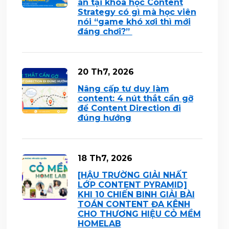
án tại khóa học Content
Strategy có gì mà học viên
nói “game khó xơi thì mới
đáng chơi?”
20 Th7, 2026
Nâng cấp tư duy làm
content: 4 nút thắt cần gỡ
để Content Direction đi
đúng hướng
18 Th7, 2026
[HẬU TRƯỜNG GIẢI NHẤT
LỚP CONTENT PYRAMID]
KHI 10 CHIẾN BINH GIẢI BÀI
TOÁN CONTENT ĐA KÊNH
CHO THƯƠNG HIỆU CỎ MỀM
HOMELAB