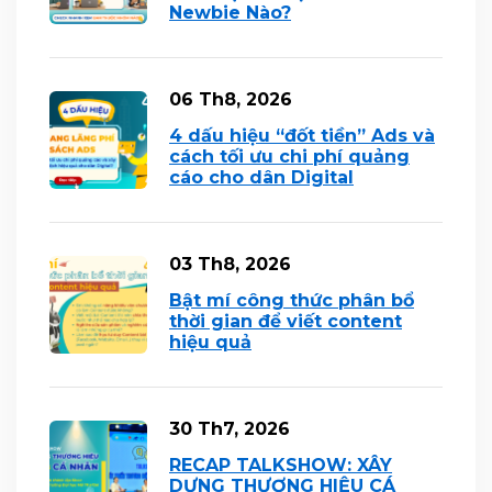
Newbie Nào?
06 Th8, 2026
4 dấu hiệu “đốt tiền” Ads và
cách tối ưu chi phí quảng
cáo cho dân Digital
03 Th8, 2026
Bật mí công thức phân bổ
thời gian để viết content
hiệu quả
30 Th7, 2026
RECAP TALKSHOW: XÂY
DỰNG THƯƠNG HIỆU CÁ