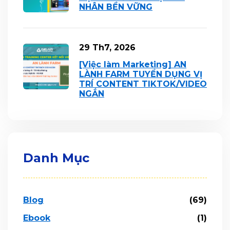
NHÂN BỀN VỮNG
29 Th7, 2026
[Việc làm Marketing] AN
LÀNH FARM TUYỂN DỤNG VỊ
TRÍ CONTENT TIKTOK/VIDEO
NGẮN
Danh Mục
Blog
(69)
Ebook
(1)