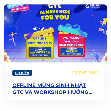
Sự Kiện
13 Th7, 2025
OFFLINE MỪNG SINH NHẬT
GTC VÀ WORKSHOP HƯỚNG
DẪN GIAO TIẾP CHO MARKETER