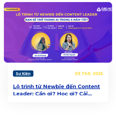
Sự Kiện
03 Th9, 2025
Lộ trình từ Newbie đến Content
Leader: Cần gì? Học gì? Cải
thiện gì để định vị bản thân?