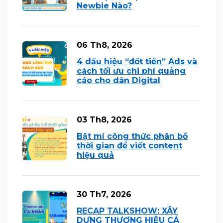
Newbie Nào?
06 Th8, 2026
4 dấu hiệu “đốt tiền” Ads và
cách tối ưu chi phí quảng
cáo cho dân Digital
03 Th8, 2026
Bật mí công thức phân bổ
thời gian để viết content
hiệu quả
30 Th7, 2026
RECAP TALKSHOW: XÂY
DỰNG THƯƠNG HIỆU CÁ