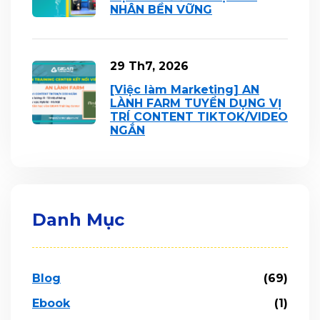
NHÂN BỀN VỮNG
29 Th7, 2026
[Việc làm Marketing] AN
LÀNH FARM TUYỂN DỤNG VỊ
TRÍ CONTENT TIKTOK/VIDEO
NGẮN
Danh Mục
Blog
(69)
Ebook
(1)