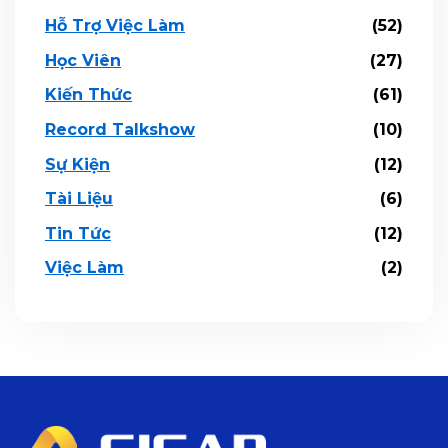
Hỗ Trợ Việc Làm
(52)
Học Viên
(27)
Kiến Thức
(61)
Record Talkshow
(10)
Sự Kiện
(12)
Tài Liệu
(6)
Tin Tức
(12)
Việc Làm
(2)