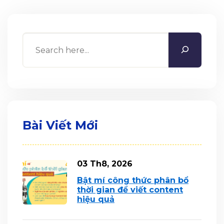
Search
Bài Viết Mới
03 Th8, 2026
Bật mí công thức phân bổ
thời gian để viết content
hiệu quả