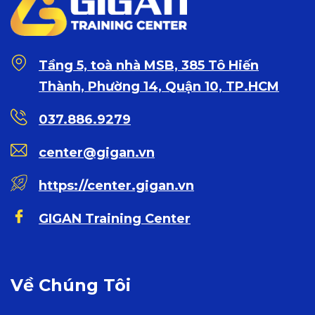
Tầng 5, toà nhà MSB, 385 Tô Hiến
Thành, Phường 14, Quận 10, TP.HCM
037.886.9279
center@gigan.vn
https://center.gigan.vn
GIGAN Training Center
Về Chúng Tôi