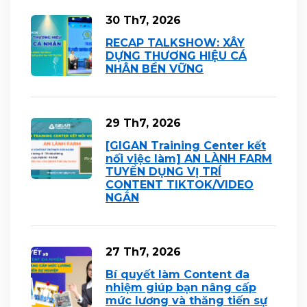
30 Th7, 2026
RECAP TALKSHOW: XÂY
DỰNG THƯƠNG HIỆU CÁ
NHÂN BỀN VỮNG
29 Th7, 2026
[GIGAN Training Center kết
nối việc làm] AN LÀNH FARM
TUYỂN DỤNG VỊ TRÍ
CONTENT TIKTOK/VIDEO
NGẮN
27 Th7, 2026
Bí quyết làm Content đa
nhiệm giúp bạn nâng cấp
mức lương và thăng tiến sự