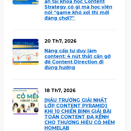
án tại khóa học Content
Strategy có gì mà học viên
nói “game khó xơi thì mới
đáng chơi?”
20 Th7, 2026
Nâng cấp tư duy làm
content: 4 nút thắt cần gỡ
để Content Direction đi
đúng hướng
18 Th7, 2026
[HẬU TRƯỜNG GIẢI NHẤT
LỚP CONTENT PYRAMID]
KHI 10 CHIẾN BINH GIẢI BÀI
TOÁN CONTENT ĐA KÊNH
CHO THƯƠNG HIỆU CỎ MỀM
HOMELAB