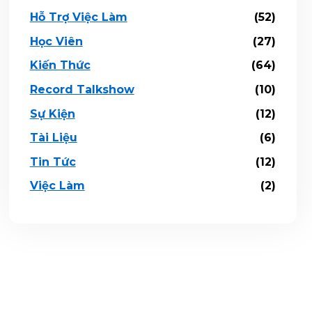
Hỗ Trợ Việc Làm
(52)
Học Viên
(27)
Kiến Thức
(64)
Record Talkshow
(10)
Sự Kiện
(12)
Tài Liệu
(6)
Tin Tức
(12)
Việc Làm
(2)