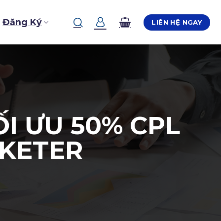
Đăng Ký
LIÊN HỆ NGAY
ỐI ƯU 50% CPL
RKETER