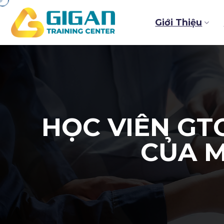
Chuyển
đến
Giới Thiệu
nội
dung
HỌC VIÊN GTC
CỦA M