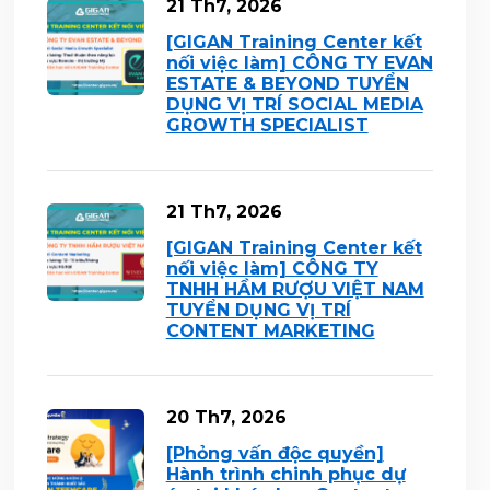
21 Th7, 2026
[GIGAN Training Center kết
nối việc làm] CÔNG TY EVAN
ESTATE & BEYOND TUYỂN
DỤNG VỊ TRÍ SOCIAL MEDIA
GROWTH SPECIALIST
21 Th7, 2026
[GIGAN Training Center kết
nối việc làm] CÔNG TY
TNHH HẦM RƯỢU VIỆT NAM
TUYỂN DỤNG VỊ TRÍ
CONTENT MARKETING
20 Th7, 2026
[Phỏng vấn độc quyền]
Hành trình chinh phục dự