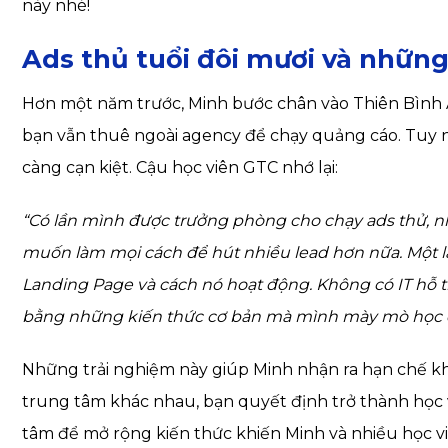
này nhé!
Ads thủ tuổi đôi mươi và nhữn
Hơn một năm trước, Minh bước chân vào Thiên Bình An 
bạn vẫn thuê ngoài agency để chạy quảng cáo. Tuy n
càng cạn kiệt. Cậu học viên GTC nhớ lại:
“Có lần mình được trưởng phòng cho chạy ads thử, n
muốn làm mọi cách để hút nhiều lead hơn nữa. Một lầ
Landing Page và cách nó hoạt động. Không có IT hỗ t
bằng những kiến thức cơ bản mà mình mày mò học 
Những trải nghiệm này giúp Minh nhận ra hạn chế khi
trung tâm khác nhau, bạn quyết định trở thành học
tâm để mở rộng kiến thức khiến Minh và nhiều học 