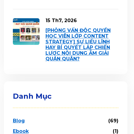
15 Th7, 2026
[PHỎNG VẤN ĐỘC QUYỀN
HỌC VIÊN LỚP CONTENT
STRATEGY] SỰ LIỀU LĨNH
HAY BÍ QUYẾT LẬP CHIẾN
LƯỢC NỘI DUNG ẴM GIẢI
QUÁN QUÂN?
Danh Mục
Blog
(69)
Ebook
(1)