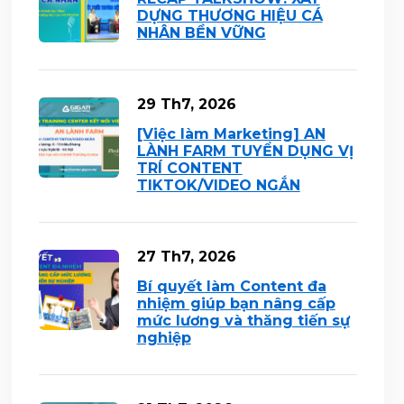
DỰNG THƯƠNG HIỆU CÁ
NHÂN BỀN VỮNG
29 Th7, 2026
[Việc làm Marketing] AN
LÀNH FARM TUYỂN DỤNG VỊ
TRÍ CONTENT
TIKTOK/VIDEO NGẮN
27 Th7, 2026
Bí quyết làm Content đa
nhiệm giúp bạn nâng cấp
mức lương và thăng tiến sự
nghiệp