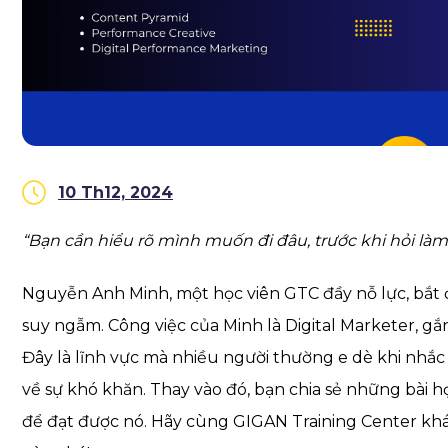
10 Th12, 2024
“Bạn cần hiểu rõ mình muốn đi đâu, trước khi hỏi là
Nguyễn Anh Minh, một học viên GTC đầy nỗ lực, bắt đ
suy ngẫm. Công việc của Minh là Digital Marketer, gắn
Đây là lĩnh vực mà nhiều người thường e dè khi nh
về sự khó khăn. Thay vào đó, bạn chia sẻ những bài h
để đạt được nó. Hãy cùng GIGAN Training Center kh