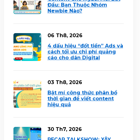
Đầu: Bạn Thuộc Nhóm
Newbie Nào?
06 Th8, 2026
4 dấu hiệu “đốt tiền” Ads và
cách tối ưu chi phí quảng
cáo cho dân Digital
03 Th8, 2026
Bật mí công thức phân bổ
thời gian để viết content
hiệu quả
30 Th7, 2026
RECAP TALKSHOW: XÂY