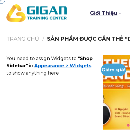
Chuyển
đến
Giới Thiệu
nội
dung
TRANG CHỦ
/
SẢN PHẨM ĐƯỢC GẮN THẺ “D
You need to assign Widgets to
"Shop
Sidebar"
in
Appearance > Widgets
Giảm giá!
to show anything here