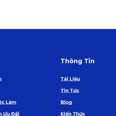
ụ
Thông Tin
n
Tài Liệu
Tin Tức
iệc Làm
Blog
h Ưu Đãi
Kiến Thức