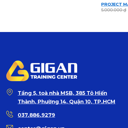
PROJECT 
5.000.000
₫
Tầng 5, toà nhà MSB, 385 Tô Hiến
Thành, Phường 14, Quận 10, TP.HCM
037.886.9279