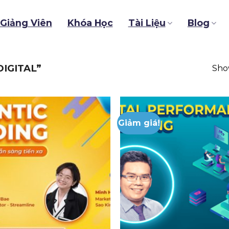
Giảng Viên
Khóa Học
Tài Liệu
Blog
IGITAL”
Show
Giảm giá!