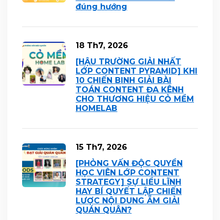
đúng hướng
18 Th7, 2026
[HẬU TRƯỜNG GIẢI NHẤT
LỚP CONTENT PYRAMID] KHI
10 CHIẾN BINH GIẢI BÀI
TOÁN CONTENT ĐA KÊNH
CHO THƯƠNG HIỆU CỎ MỀM
HOMELAB
15 Th7, 2026
[PHỎNG VẤN ĐỘC QUYỀN
HỌC VIÊN LỚP CONTENT
STRATEGY] SỰ LIỀU LĨNH
HAY BÍ QUYẾT LẬP CHIẾN
LƯỢC NỘI DUNG ẴM GIẢI
QUÁN QUÂN?