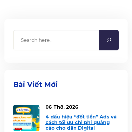
Search
Bài Viết Mới
06 Th8, 2026
4 dấu hiệu “đốt tiền” Ads và
cách tối ưu chi phí quảng
cáo cho dân Digital