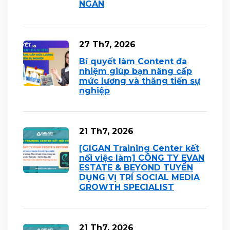
NGẮN
27 Th7, 2026
Bí quyết làm Content đa
nhiệm giúp bạn nâng cấp
mức lương và thăng tiến sự
nghiệp
21 Th7, 2026
[GIGAN Training Center kết
nối việc làm] CÔNG TY EVAN
ESTATE & BEYOND TUYỂN
DỤNG VỊ TRÍ SOCIAL MEDIA
GROWTH SPECIALIST
21 Th7, 2026