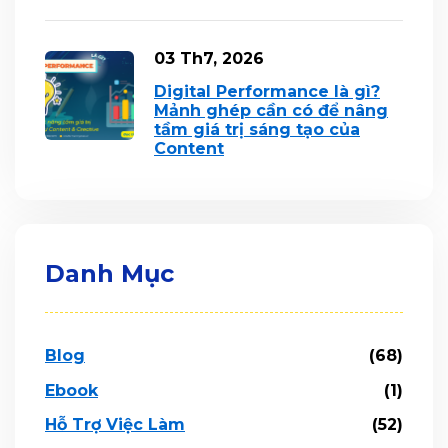
03 Th7, 2026
Digital Performance là gì?
Mảnh ghép cần có để nâng
tầm giá trị sáng tạo của
Content
Danh Mục
Blog
(68)
Ebook
(1)
Hỗ Trợ Việc Làm
(52)