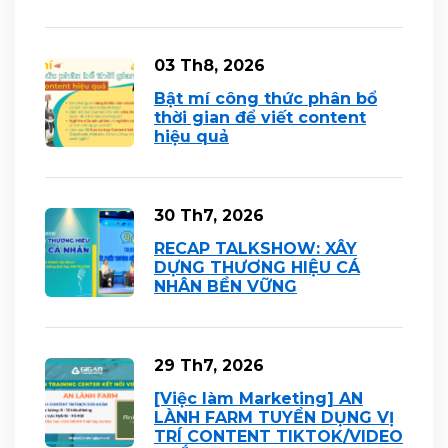
03 Th8, 2026
Bật mí công thức phân bổ
thời gian để viết content
hiệu quả
30 Th7, 2026
RECAP TALKSHOW: XÂY
DỰNG THƯƠNG HIỆU CÁ
NHÂN BỀN VỮNG
29 Th7, 2026
[Việc làm Marketing] AN
LÀNH FARM TUYỂN DỤNG VỊ
TRÍ CONTENT TIKTOK/VIDEO