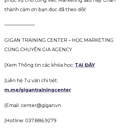
phục vụ cho công việc Marketing sau này. Chân
thành cảm ơn bạn đọc đã theo dõi!
——————–
GIGAN TRAINING CENTER – HỌC MARKETING
CÙNG CHUYÊN GIA AGENCY
|Xem Thông tin các khóa học:
TẠI ĐÂY
|Liên hệ Tư vấn chi tiết:
m.me/gigantrainingcenter
|Email: center@gigan.vn
|Hotline: 037.886.9279