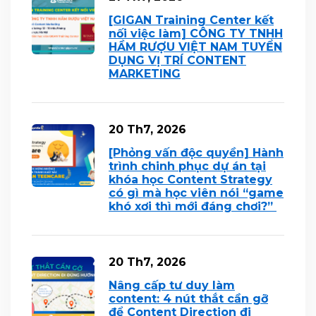
[GIGAN Training Center kết
nối việc làm] CÔNG TY TNHH
HẦM RƯỢU VIỆT NAM TUYỂN
DỤNG VỊ TRÍ CONTENT
MARKETING
20 Th7, 2026
[Phỏng vấn độc quyền] Hành
trình chinh phục dự án tại
khóa học Content Strategy
có gì mà học viên nói “game
khó xơi thì mới đáng chơi?”
20 Th7, 2026
Nâng cấp tư duy làm
content: 4 nút thắt cần gỡ
để Content Direction đi