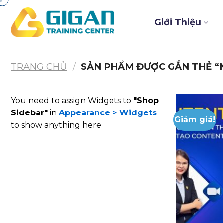
Chuyển
đến
Giới Thiệu
nội
dung
TRANG CHỦ
/
SẢN PHẨM ĐƯỢC GẮN THẺ “
You need to assign Widgets to
"Shop
Sidebar"
in
Appearance > Widgets
Giảm giá!
to show anything here