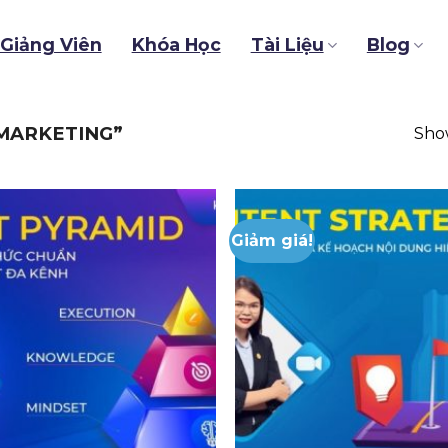
Giảng Viên
Khóa Học
Tài Liệu
Blog
MARKETING”
Show
Giảm giá!