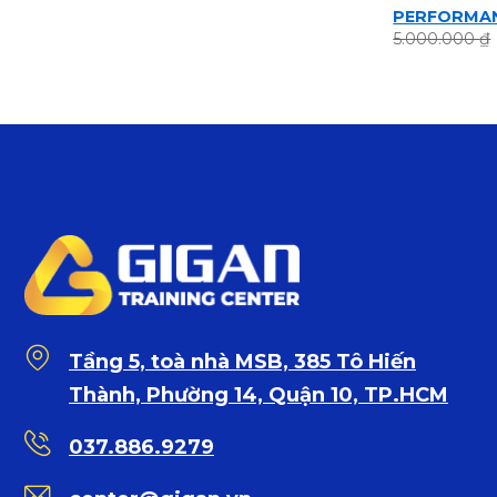
PERFORMAN
5.000.000
₫
Tầng 5, toà nhà MSB, 385 Tô Hiến
Thành, Phường 14, Quận 10, TP.HCM
037.886.9279