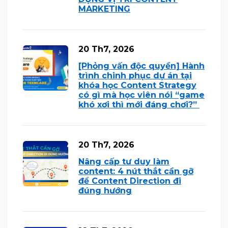
MARKETING
20 Th7, 2026
[Phỏng vấn độc quyền] Hành
trình chinh phục dự án tại
khóa học Content Strategy
có gì mà học viên nói “game
khó xơi thì mới đáng chơi?”
20 Th7, 2026
Nâng cấp tư duy làm
content: 4 nút thắt cần gỡ
để Content Direction đi
đúng hướng