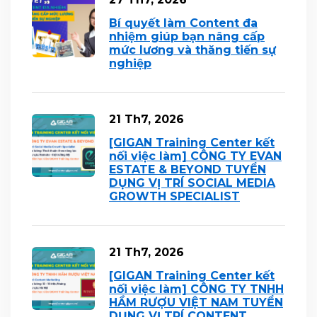
Bí quyết làm Content đa
nhiệm giúp bạn nâng cấp
mức lương và thăng tiến sự
nghiệp
21 Th7, 2026
[GIGAN Training Center kết
nối việc làm] CÔNG TY EVAN
ESTATE & BEYOND TUYỂN
DỤNG VỊ TRÍ SOCIAL MEDIA
GROWTH SPECIALIST
21 Th7, 2026
[GIGAN Training Center kết
nối việc làm] CÔNG TY TNHH
HẦM RƯỢU VIỆT NAM TUYỂN
DỤNG VỊ TRÍ CONTENT