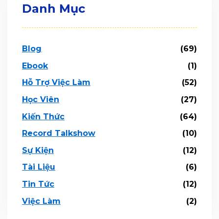
Danh Mục
Blog
(69)
Ebook
(1)
Hỗ Trợ Việc Làm
(52)
Học Viên
(27)
Kiến Thức
(64)
Record Talkshow
(10)
Sự Kiện
(12)
Tài Liệu
(6)
Tin Tức
(12)
Việc Làm
(2)