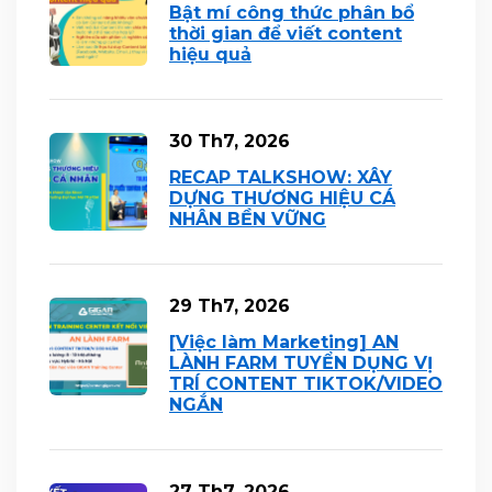
Bật mí công thức phân bổ
thời gian để viết content
hiệu quả
30 Th7, 2026
RECAP TALKSHOW: XÂY
DỰNG THƯƠNG HIỆU CÁ
NHÂN BỀN VỮNG
29 Th7, 2026
[Việc làm Marketing] AN
LÀNH FARM TUYỂN DỤNG VỊ
TRÍ CONTENT TIKTOK/VIDEO
NGẮN
27 Th7, 2026