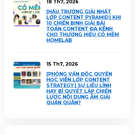
18 Th7, 2026
[HẬU TRƯỜNG GIẢI NHẤT
LỚP CONTENT PYRAMID] KHI
10 CHIẾN BINH GIẢI BÀI
TOÁN CONTENT ĐA KÊNH
CHO THƯƠNG HIỆU CỎ MỀM
HOMELAB
15 Th7, 2026
[PHỎNG VẤN ĐỘC QUYỀN
HỌC VIÊN LỚP CONTENT
STRATEGY] SỰ LIỀU LĨNH
HAY BÍ QUYẾT LẬP CHIẾN
LƯỢC NỘI DUNG ẴM GIẢI
QUÁN QUÂN?