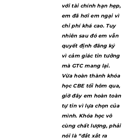
ọc. Nội
với tài chính hạn hẹp,
 ích,
em đã hơi em ngại vì
âm mà
chi phí khá cao. Tuy
, tài
nhiên sau đó em vẫn
 chi
quyết định đăng ký
nners
vì cảm giác tin tưởng
 dàng
mà GTC mang lại.
Cảm ơn
Vừa hoàn thành khóa
tư vấn
học CBE tối hôm qua,
 tình
giờ đây em hoàn toàn
c của
tự tin vì lựa chọn của
ưa
mình. Khóa học vô
khi kết
cùng chất lượng, phải
 cảm
nói là “đắt xắt ra