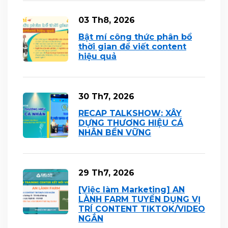
03 Th8, 2026
Bật mí công thức phân bổ
thời gian để viết content
hiệu quả
30 Th7, 2026
RECAP TALKSHOW: XÂY
DỰNG THƯƠNG HIỆU CÁ
NHÂN BỀN VỮNG
29 Th7, 2026
[Việc làm Marketing] AN
LÀNH FARM TUYỂN DỤNG VỊ
TRÍ CONTENT TIKTOK/VIDEO
NGẮN