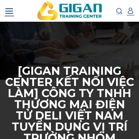
Chuyển
đến
nội
dung
[GIGAN TRAINING
CENTER KẾT NỐI VIỆC
LÀM] CÔNG TY TNHH
THƯƠNG MẠI ĐIỆN
TỬ DELI VIỆT NAM
TUYỂN DỤNG VỊ TRÍ
TRƯỞNG NHÓM