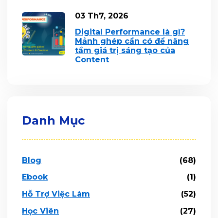
03 Th7, 2026
Digital Performance là gì?
Mảnh ghép cần có để nâng
tầm giá trị sáng tạo của
Content
Danh Mục
Blog
(68)
Ebook
(1)
Hỗ Trợ Việc Làm
(52)
Học Viên
(27)