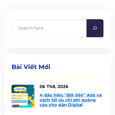
Search
Bài Viết Mới
06 Th8, 2026
4 dấu hiệu “đốt tiền” Ads và
cách tối ưu chi phí quảng
cáo cho dân Digital