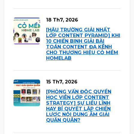
18 Th7, 2026
[HẬU TRƯỜNG GIẢI NHẤT
LỚP CONTENT PYRAMID] KHI
10 CHIẾN BINH GIẢI BÀI
TOÁN CONTENT ĐA KÊNH
CHO THƯƠNG HIỆU CỎ MỀM
HOMELAB
15 Th7, 2026
[PHỎNG VẤN ĐỘC QUYỀN
HỌC VIÊN LỚP CONTENT
STRATEGY] SỰ LIỀU LĨNH
HAY BÍ QUYẾT LẬP CHIẾN
LƯỢC NỘI DUNG ẴM GIẢI
QUÁN QUÂN?