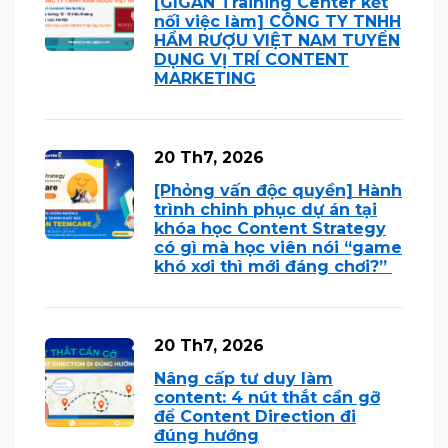
[GIGAN Training Center kết
nối việc làm] CÔNG TY TNHH
HẦM RƯỢU VIỆT NAM TUYỂN
DỤNG VỊ TRÍ CONTENT
MARKETING
20 Th7, 2026
[Phỏng vấn độc quyền] Hành
trình chinh phục dự án tại
khóa học Content Strategy
có gì mà học viên nói “game
khó xơi thì mới đáng chơi?”
20 Th7, 2026
Nâng cấp tư duy làm
content: 4 nút thắt cần gỡ
để Content Direction đi
đúng hướng