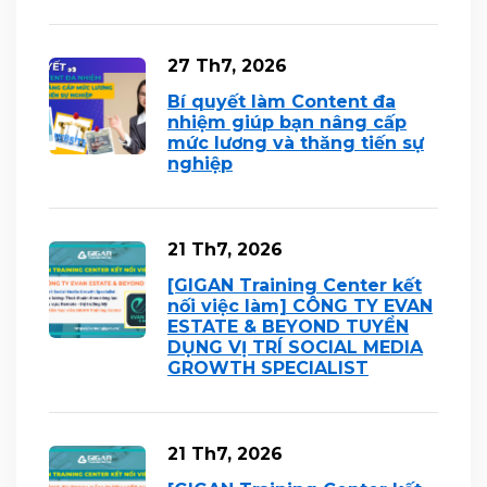
27 Th7, 2026
Bí quyết làm Content đa
nhiệm giúp bạn nâng cấp
mức lương và thăng tiến sự
nghiệp
21 Th7, 2026
[GIGAN Training Center kết
nối việc làm] CÔNG TY EVAN
ESTATE & BEYOND TUYỂN
DỤNG VỊ TRÍ SOCIAL MEDIA
GROWTH SPECIALIST
21 Th7, 2026