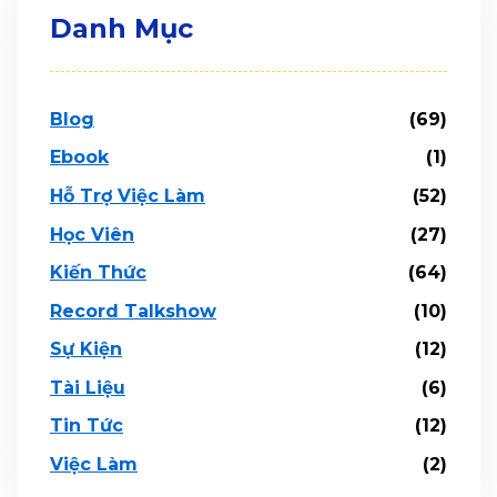
Danh Mục
Blog
(69)
Ebook
(1)
Hỗ Trợ Việc Làm
(52)
Học Viên
(27)
Kiến Thức
(64)
Record Talkshow
(10)
Sự Kiện
(12)
Tài Liệu
(6)
Tin Tức
(12)
Việc Làm
(2)