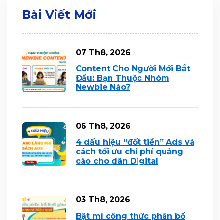
Bài Viết Mới
07 Th8, 2026
Content Cho Người Mới Bắt
Đầu: Bạn Thuộc Nhóm
Newbie Nào?
06 Th8, 2026
4 dấu hiệu “đốt tiền” Ads và
cách tối ưu chi phí quảng
cáo cho dân Digital
03 Th8, 2026
Bật mí công thức phân bổ