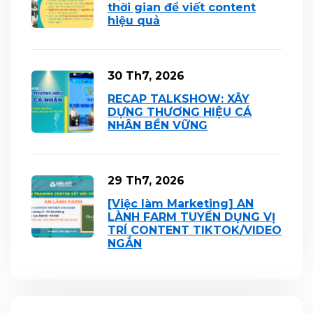
thời gian để viết content
hiệu quả
30 Th7, 2026
RECAP TALKSHOW: XÂY
DỰNG THƯƠNG HIỆU CÁ
NHÂN BỀN VỮNG
29 Th7, 2026
[Việc làm Marketing] AN
LÀNH FARM TUYỂN DỤNG VỊ
TRÍ CONTENT TIKTOK/VIDEO
NGẮN