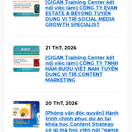
[GIGAN Training Center kết
nối việc làm] CÔNG TY EVAN
ESTATE & BEYOND TUYỂN
DỤNG VỊ TRÍ SOCIAL MEDIA
GROWTH SPECIALIST
21 Th7, 2026
[GIGAN Training Center kết
nối việc làm] CÔNG TY TNHH
HẦM RƯỢU VIỆT NAM TUYỂN
DỤNG VỊ TRÍ CONTENT
MARKETING
20 Th7, 2026
[Phỏng vấn độc quyền] Hành
trình chinh phục dự án tại
khóa học Content Strategy
có gì mà học viên nói “game