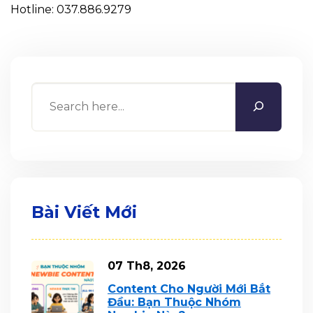
Hotline: 037.886.9279
Search
Bài Viết Mới
07 Th8, 2026
Content Cho Người Mới Bắt
Đầu: Bạn Thuộc Nhóm