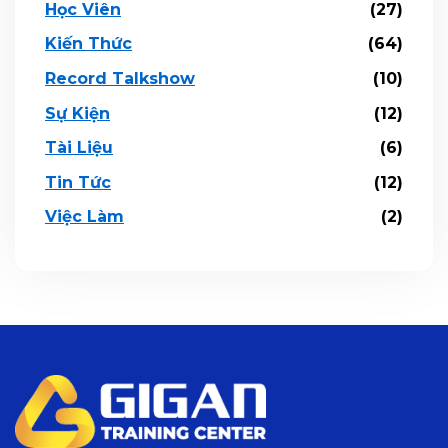
Học Viên
(27)
Kiến Thức
(64)
Record Talkshow
(10)
Sự Kiện
(12)
Tài Liệu
(6)
Tin Tức
(12)
Việc Làm
(2)