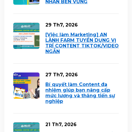
NHÂN BỀN VỮNG
29 Th7, 2026
[Việc làm Marketing] AN
LÀNH FARM TUYỂN DỤNG VỊ
TRÍ CONTENT TIKTOK/VIDEO
NGẮN
27 Th7, 2026
Bí quyết làm Content đa
nhiệm giúp bạn nâng cấp
mức lương và thăng tiến sự
nghiệp
21 Th7, 2026