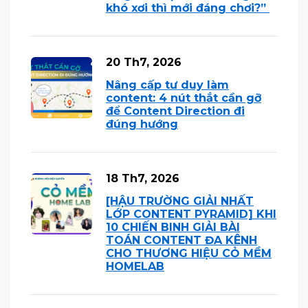
khó xơi thì mới đáng chơi?”
20 Th7, 2026
Nâng cấp tư duy làm
content: 4 nút thắt cần gỡ
để Content Direction đi
đúng hướng
18 Th7, 2026
[HẬU TRƯỜNG GIẢI NHẤT
LỚP CONTENT PYRAMID] KHI
10 CHIẾN BINH GIẢI BÀI
TOÁN CONTENT ĐA KÊNH
CHO THƯƠNG HIỆU CỎ MỀM
HOMELAB