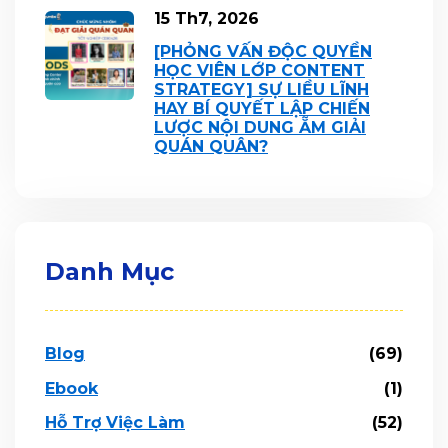
15 Th7, 2026
[PHỎNG VẤN ĐỘC QUYỀN
HỌC VIÊN LỚP CONTENT
STRATEGY] SỰ LIỀU LĨNH
HAY BÍ QUYẾT LẬP CHIẾN
LƯỢC NỘI DUNG ẴM GIẢI
QUÁN QUÂN?
Danh Mục
Blog
(69)
Ebook
(1)
Hỗ Trợ Việc Làm
(52)