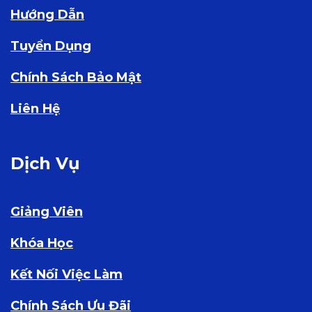
Hướng Dẫn
Tuyển Dụng
Chính Sách Bảo Mật
Liên Hệ
Dịch Vụ
Giảng Viên
Khóa Học
Kết Nối Việc Làm
Chính Sách Ưu Đãi