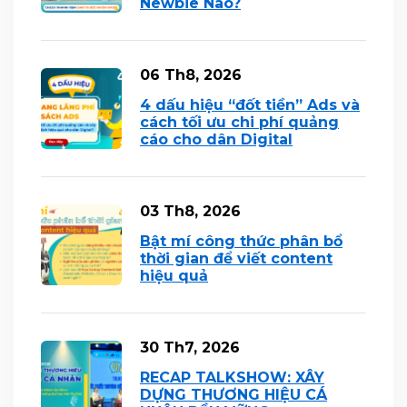
Newbie Nào?
06 Th8, 2026
4 dấu hiệu “đốt tiền” Ads và
cách tối ưu chi phí quảng
cáo cho dân Digital
03 Th8, 2026
Bật mí công thức phân bổ
thời gian để viết content
hiệu quả
30 Th7, 2026
RECAP TALKSHOW: XÂY
DỰNG THƯƠNG HIỆU CÁ