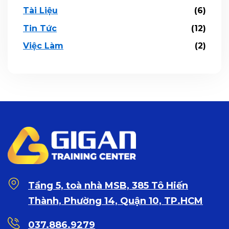
Tài Liệu
(6)
Tin Tức
(12)
Việc Làm
(2)
Tầng 5, toà nhà MSB, 385 Tô Hiến
Thành, Phường 14, Quận 10, TP.HCM
037.886.9279