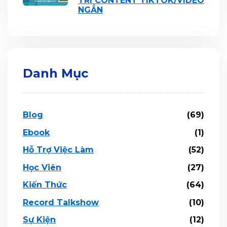
TRÍ CONTENT TIKTOK/VIDEO
NGẮN
Danh Mục
Blog
(69)
Ebook
(1)
Hỗ Trợ Việc Làm
(52)
Học Viên
(27)
Kiến Thức
(64)
Record Talkshow
(10)
Sự Kiện
(12)