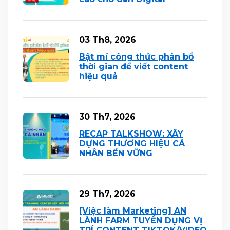
03 Th8, 2026
Bật mí công thức phân bổ
thời gian để viết content
hiệu quả
30 Th7, 2026
RECAP TALKSHOW: XÂY
DỰNG THƯƠNG HIỆU CÁ
NHÂN BỀN VỮNG
29 Th7, 2026
[Việc làm Marketing] AN
LÀNH FARM TUYỂN DỤNG VỊ