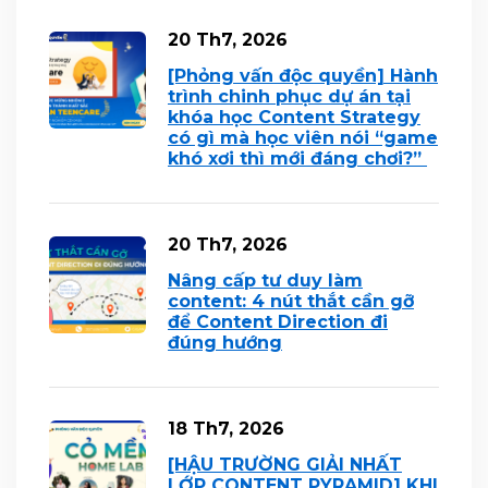
20 Th7, 2026
[Phỏng vấn độc quyền] Hành
trình chinh phục dự án tại
khóa học Content Strategy
có gì mà học viên nói “game
khó xơi thì mới đáng chơi?”
20 Th7, 2026
Nâng cấp tư duy làm
content: 4 nút thắt cần gỡ
để Content Direction đi
đúng hướng
18 Th7, 2026
[HẬU TRƯỜNG GIẢI NHẤT
LỚP CONTENT PYRAMID] KHI