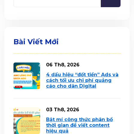
Bài Viết Mới
06 Th8, 2026
4 dấu hiệu “đốt tiền” Ads và
cách tối ưu chi phí quảng
cáo cho dân Digital
03 Th8, 2026
Bật mí công thức phân bổ
thời gian để viết content
hiệu quả