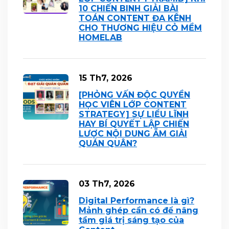
10 CHIẾN BINH GIẢI BÀI
TOÁN CONTENT ĐA KÊNH
CHO THƯƠNG HIỆU CỎ MỀM
HOMELAB
15 Th7, 2026
[PHỎNG VẤN ĐỘC QUYỀN
HỌC VIÊN LỚP CONTENT
STRATEGY] SỰ LIỀU LĨNH
HAY BÍ QUYẾT LẬP CHIẾN
LƯỢC NỘI DUNG ẴM GIẢI
QUÁN QUÂN?
03 Th7, 2026
Digital Performance là gì?
Mảnh ghép cần có để nâng
tầm giá trị sáng tạo của