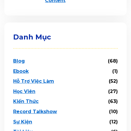
Content
Danh Mục
Blog
(68)
Ebook
(1)
Hỗ Trợ Việc Làm
(52)
Học Viên
(27)
Kiến Thức
(63)
Record Talkshow
(10)
Sự Kiện
(12)