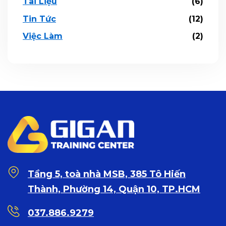
Tài Liệu
(6)
Tin Tức
(12)
Việc Làm
(2)
Tầng 5, toà nhà MSB, 385 Tô Hiến
Thành, Phường 14, Quận 10, TP.HCM
037.886.9279