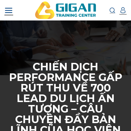
Chuyển
đến
nội
dung
CHIẾN DỊCH
PERFORMANCE GẤP
RÚT THU VỀ 700
LEAD DU LỊCH ẤN
TƯỢNG – CÂU
CHUYỆN ĐẦY BẢN
LĨNH CỦA HỌC VIÊN