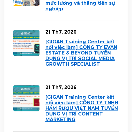
mức lương và thăng tiến sự
nghiệp
21 Th7, 2026
[GIGAN Training Center kết
nối việc làm] CÔNG TY EVAN
ESTATE & BEYOND TUYỂN
DỤNG VỊ TRÍ SOCIAL MEDIA
GROWTH SPECIALIST
21 Th7, 2026
[GIGAN Training Center kết
nối việc làm] CÔNG TY TNHH
HẦM RƯỢU VIỆT NAM TUYỂN
DỤNG VỊ TRÍ CONTENT
MARKETING