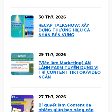
30 Th7, 2026
RECAP TALKSHOW: XÂY
DỰNG THƯƠNG HIỆU CÁ
NHÂN BỀN VỮNG
29 Th7, 2026
[Việc làm Marketing] AN
LÀNH FARM TUYỂN DỤNG VỊ
TRÍ CONTENT TIKTOK/VIDEO
NGẮN
27 Th7, 2026
Bí quyết làm Content đa
nhiệm giúp bạn nâng cấp