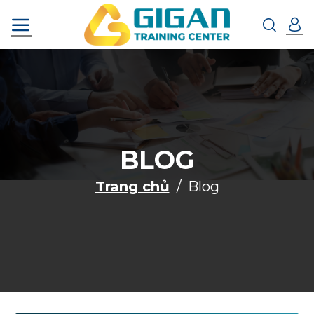
Chuyển
đến
nội
dung
BLOG
Trang chủ
Blog