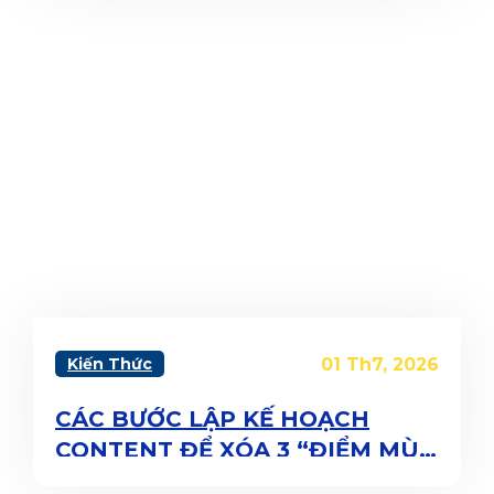
vị trí Head of Performance
Operations
Kiến Thức
01 Th7, 2026
CÁC BƯỚC LẬP KẾ HOẠCH
CONTENT ĐỂ XÓA 3 “ĐIỂM MÙ”
GIÚP BÀI VIẾT CỦA BẠN HIỆU