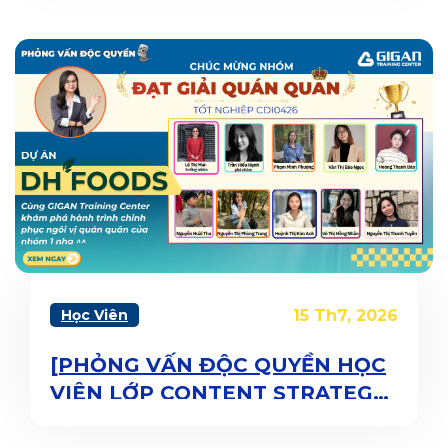
Học Viên
15 Th7, 2026
[PHỎNG VẤN ĐỘC QUYỀN HỌC
VIÊN LỚP CONTENT STRATEGY]
SỰ LIỀU LĨNH HAY BÍ QUYẾT