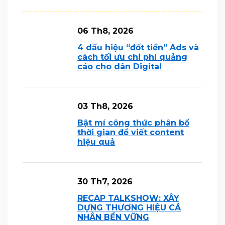
06 Th8, 2026
4 dấu hiệu “đốt tiền” Ads và
cách tối ưu chi phí quảng
cáo cho dân Digital
03 Th8, 2026
Bật mí công thức phân bổ
thời gian để viết content
hiệu quả
30 Th7, 2026
RECAP TALKSHOW: XÂY
DỰNG THƯƠNG HIỆU CÁ
NHÂN BỀN VỮNG