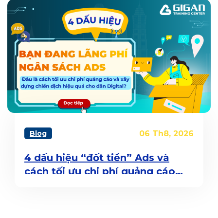
Blog
06 Th8, 2026
4 dấu hiệu “đốt tiền” Ads và
cách tối ưu chi phí quảng cáo
cho dân Digital