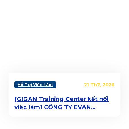
Hỗ Trợ Việc Làm
21 Th7, 2026
[GIGAN Training Center kết nối
việc làm] CÔNG TY EVAN
ESTATE & BEYOND TUYỂN
DỤNG VỊ TRÍ SOCIAL MEDIA