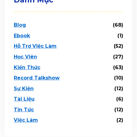
Blog
(68)
Ebook
(1)
Hỗ Trợ Việc Làm
(52)
Học Viên
(27)
Kiến Thức
(63)
Record Talkshow
(10)
Sự Kiện
(12)
Tài Liệu
(6)
Tin Tức
(12)
Việc Làm
(2)