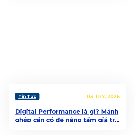
LẬP CHIẾN LƯỢC NỘI DUNG ẴM
GIẢI QUÁN QUÂN?
Tin Tức
03 Th7, 2026
Digital Performance là gì? Mảnh
ghép cần có để nâng tầm giá trị
sáng tạo của Content