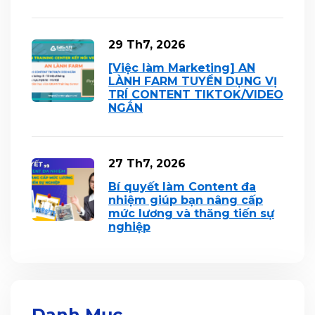
29 Th7, 2026
[Việc làm Marketing] AN
LÀNH FARM TUYỂN DỤNG VỊ
TRÍ CONTENT TIKTOK/VIDEO
NGẮN
27 Th7, 2026
Bí quyết làm Content đa
nhiệm giúp bạn nâng cấp
mức lương và thăng tiến sự
nghiệp
Danh Mục