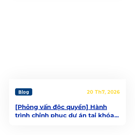
Blog
20 Th7, 2026
[Phỏng vấn độc quyền] Hành
trình chinh phục dự án tại khóa
học Content Strategy có gì mà
học viên nói “game khó xơi thì