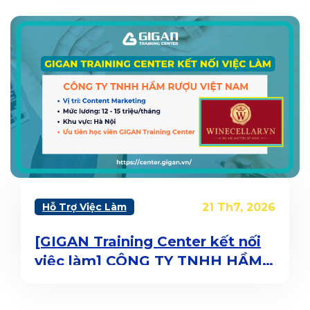
GROWTH SPECIALIST
Hỗ Trợ Việc Làm
21 Th7, 2026
[GIGAN Training Center kết nối
việc làm] CÔNG TY TNHH HẦM
RƯỢU VIỆT NAM TUYỂN DỤNG
VỊ TRÍ CONTENT MARKETING