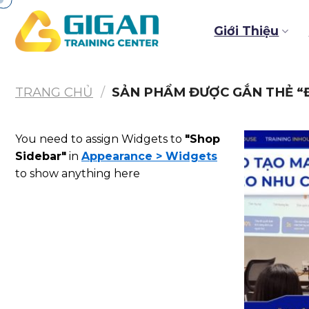
Chuyển
đến
Giới Thiệu
nội
dung
TRANG CHỦ
/
SẢN PHẨM ĐƯỢC GẮN THẺ “
You need to assign Widgets to
"Shop
Sidebar"
in
Appearance > Widgets
to show anything here