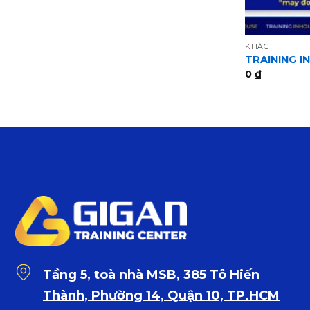
KHÁC
TRAINING I
0
₫
Tầng 5, toà nhà MSB, 385 Tô Hiến
Thành, Phường 14, Quận 10, TP.HCM