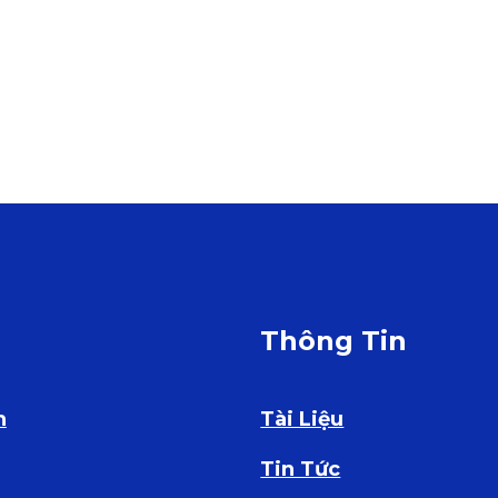
ụ
Thông Tin
n
Tài Liệu
Tin Tức