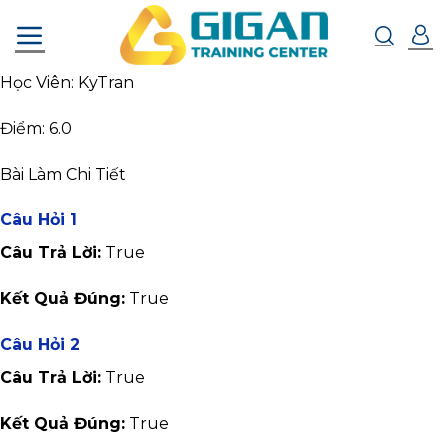
Chuyển
đến
nội
Học Viên: KyTran
dung
Điểm: 6.0
Bài Làm Chi Tiết
Câu Hỏi 1
Câu Trả Lời:
True
Kết Quả Đúng:
True
Câu Hỏi 2
Câu Trả Lời:
True
Kết Quả Đúng:
True