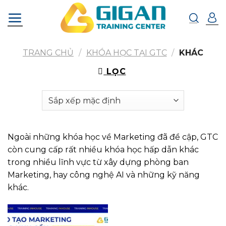
Chuyển
đến
nội
dung
TRANG CHỦ
/
KHÓA HỌC TẠI GTC
/
KHÁC
LỌC
Ngoài những khóa học về Marketing đã đề cập, GTC
còn cung cấp rất nhiều khóa học hấp dẫn khác
trong nhiều lĩnh vực từ xây dựng phòng ban
Marketing, hay công nghệ AI và những kỹ năng
khác.