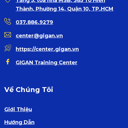
Tầng 5, toà nhà MSB, 385 Tô Hiến
Thành, Phường 14, Quận 10, TP.HCM
037.886.9279
center@gigan.vn
https://center.gigan.vn
GIGAN Training Center
Về Chúng Tôi
Giới Thiệu
Hướng Dẫn